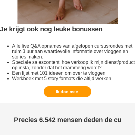
J
e
k
r
i
j
g
t
o
o
k
n
o
g
l
e
u
k
e
b
o
n
u
s
s
e
n
Alle live Q&A opnames van afgelopen cursusrondes met
ruim 3 uur aan waardevolle informatie over vloggen en
stories maken.
Speciale salescontent: hoe verkoop ik mijn dienst/product
op insta, zonder dat het drammerig wordt?
Een lijst met 101 ideeën om over te vloggen
Werkboek met 5 story formats die altijd werken
Ik doe mee
P
r
e
c
i
e
s
6
.
5
4
2
m
e
n
s
e
n
d
e
d
e
n
d
e
c
u
r
s
u
s
a
l