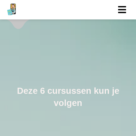
ngen
 policy
oneel
onele
s zijn
Deze 6 cursussen kun je
kelijk om
volgen
bsite te
ken. Ze
 gebruikt
asisfuncties
der deze