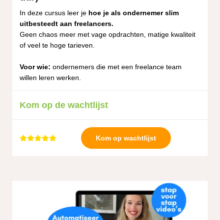
 op de
In deze cursus leer je
hoe je als ondernemer slim
e. Hierdoor
uitbesteedt aan freelancers.
 website-
Geen chaos meer met vage opdrachten, matige kwaliteit
ren
of veel te hoge tarieven.
nte
Voor wie:
ondernemers die met een freelance team
enties
willen leren werken.
gebaseerd
 gedrag van
ezoeker.
Kom op de wachtlijst
uren
Kom op wachtlijst