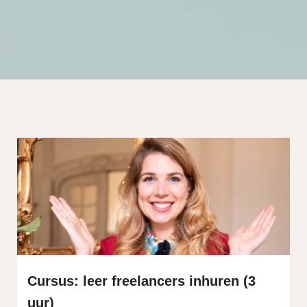
s kan de
e niet
oneren.
ieken
ische
s worden
kt om
em
tie te
elen over
drag van
zoeker op
site.
ing
ingcookies
Cursus: leer freelancers inhuren (3
 gebruikt
uur)
oekers te